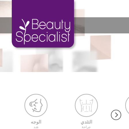
Ski
t
conten
التثدي
الوجه
جراحة
شد