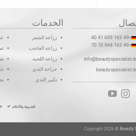
تصال
الخدمات
+49 163 609 41 40
زراعة الشعر
عم
+49 163 944 70 70
زراعة الحاجب
تم
زراعة اللحية
شف
info@beautyspecialist.d
جراحة الثدي
جر
beautyspecialist.d
تكبير الثدي
تج
الشروط والأحكام
ال
Copyright 2026 ©
Beauty S