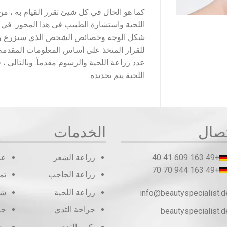
كما هو الحال في كل شيئ تقرر القيام به ، 
اللحية واستشارة الطبيب في هذا المحور. في 
شكل الوجه وخصائص الشخص الذي سيزرع وطريق
للقرار المتخذ على أساس المعلومات المقدمة
عدد زراعة اللحية والرسوم مقدماً. وبالتالي ، 
اللحية يتم تحديده.
تصال
الخدمات
+49 163 609 41 40
زراعة الشعر
عم
+49 163 944 70 70
زراعة الحاجب
تم
زراعة اللحية
شف
info@beautyspecialist.d
جراحة الثدي
جر
beautyspecialist.d