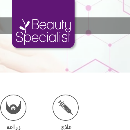
Ski
t
conten
علاج
زراعة