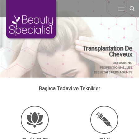
Skip
to
content
Transplantation De
Cheveux
OPERATIONS
PROFESSIONNELLES
RÉSULTATS PERMANENTS
Başlıca Tedavi ve Teknikler