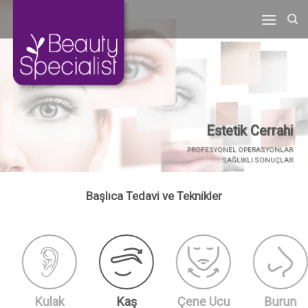
Skip
to
content
Estetik Cerrahi
PROFESYONEL OPERASYONLAR
SAĞLIKLI SONUÇLAR
Başlıca Tedavi ve Teknikler
lak
Kaş
Çene Ucu
Burun
Y