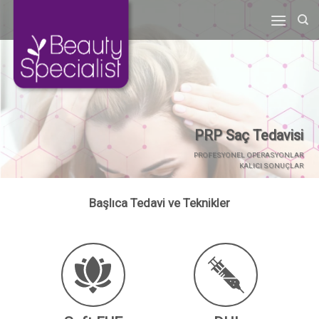
Skip
to
content
PRP Saç Tedavisi
PROFESYONEL OPERASYONLAR
KALICI SONUÇLAR
Başlıca Tedavi ve Teknikler